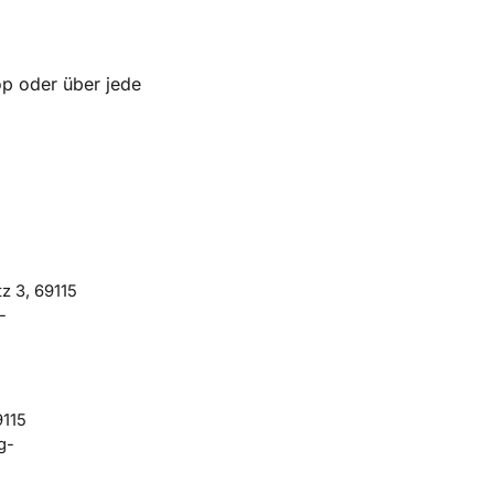
op oder über jede
z 3, 69115
-
9115
g-