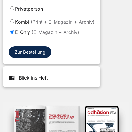
wählen
Privatperson
Bitte
Kombi
(Print + E-Magazin + Archiv)
wählen
E-Only
(E-Magazin + Archiv)
Sie
ein
Format
Zur Bestellung
Blick ins Heft