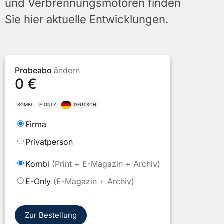
und Verbrennungsmotoren finden
Sie hier aktuelle Entwicklungen.
Probeabo
ändern
0 €
KOMBI
E-ONLY
DEUTSCH
Bitte
Firma
wählen
Privatperson
Bitte
Kombi
(Print + E-Magazin + Archiv)
wählen
E-Only
(E-Magazin + Archiv)
Sie
ein
Format
Zur Bestellung