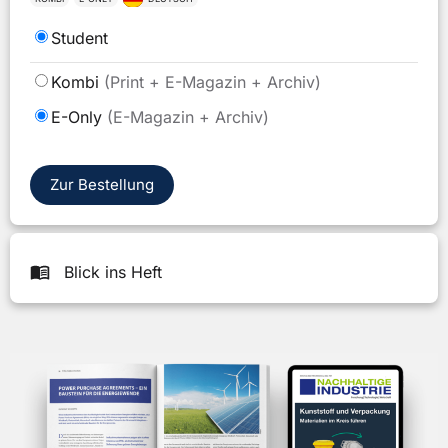
Bitte
Student
wählen
Bitte
Kombi
(Print + E-Magazin + Archiv)
wählen
E-Only
(E-Magazin + Archiv)
Sie
ein
Format
Zur Bestellung
Blick ins Heft